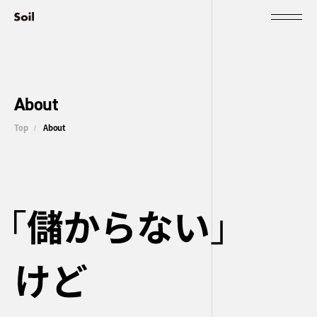
About
Top
About
/