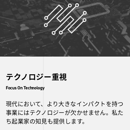
About
NEWS
Programs
Subsidy Results
List of Donors
テクノロジー重視
FAQ
Focus On Technology
Contact
現代において、より大きなインパクトを持つ
事業にはテクノロジーが欠かせません。私た
ち起業家の知見も提供します。