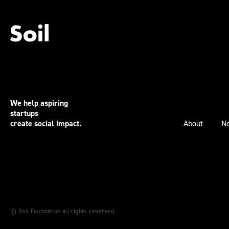
We help aspiring
startups
create social impact.
About
N
©︎ Soil Foundation all rights reserved.