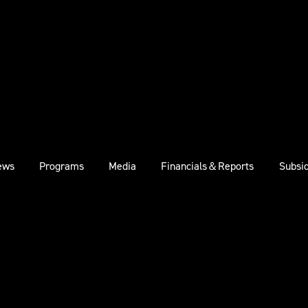
ews
Programs
Media
Financials＆Reports
Subsid